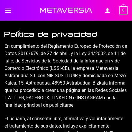
Saltar
0
al
contenido
Política de privacidad
En cumplimiento del Reglamento Europeo de Protección de
Datos 2016/679, de 27 de abril, y la Ley 34/2002, de 11 de
julio, de Servicios de la Sociedad de la Información y de
Comercio Electrónico (LSSI-CE), la empresa Metaversia
Astrabudua S.L con NIF SUSTITUIR y domiciliada en
Mezo
Kalea, 15, Astrabudua, 48950 Astrabudua, Bizkaia
informa
que ha procedido a crear una página en las Redes Sociales
TWITTER, FACEBOOK, LINKEDIN e INSTAGRAM con la
finalidad principal de publicitarse.
El usuario, al consentir libre, afirmativa y voluntariamente
el tratamiento de sus datos, incluye explícitamente