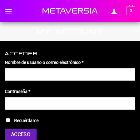
Saltar
0
al
contenido
MY ACCOUNT
ACCEDER
Nombre de usuario o correo electrónico
*
Contraseña
*
Recuérdame
ACCESO